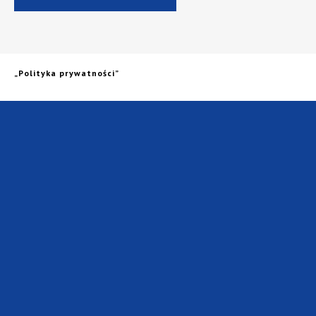
106
33
„Polityka prywatności”
Doradców klienta
oddziały
172
512
dostawców
marek
233
35tys.
Przedstawicieli
klientów
Handlowych