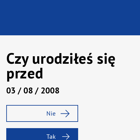
współpracy
Nazwa firmy
Adres e-mail
Czy urodziłeś się
przed
Telefon (opcjonalnie)
03 / 08 / 2008
Nie
Informacja o przetwarzaniu danych osobowych
Zobacz więcej +
Tak