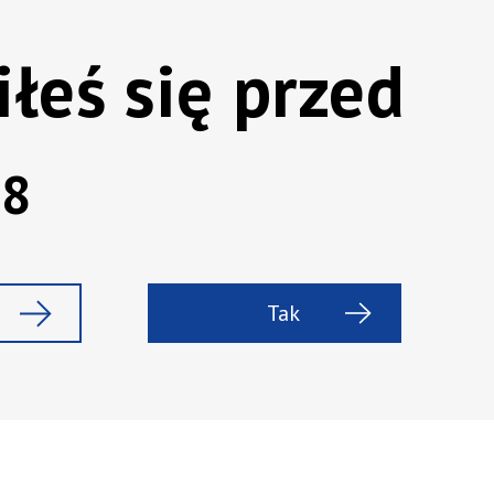
w większości ponad 40-
bejmuje zarówno
iłeś się przed
ed, wyjątkowe bourbony,
te oraz smakowe rodzimej
można spożywać
sauté lub
jnych drinków. Stanowią
08
zje.
cje alkoholów znanych
 kategorii cenowej.
Tak
Marka