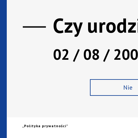
Bogaty segment napojów o wysokiej, 
procentowej, zawartości alkoholu. O
Czy urodz
szlachetną whisky single malt i blend
jak i egzotyczne rumy czy wódki czys
produkcji. Wysokoprocentowe trunki 
traktować jako ważny składnik tradycy
02 / 08 / 20
też doskonały prezent na wszelkie oka
W naszej ofercie znajdują się propozy
marek różnego rodzaju i zróżnicowanej
Nie
„Polityka prywatności”