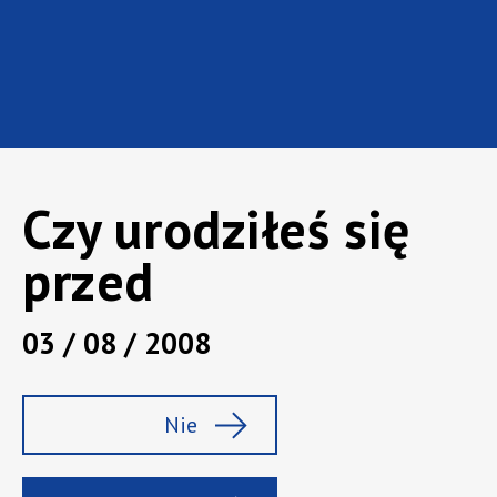
Czy urodziłeś się
przed
03 / 08 / 2008
Marka:
Cieszyn
Rodzaj:
Inne, Piwa
Nie
Pojemność :
0,33 l
Zawartość alkoholu:
9,9 %