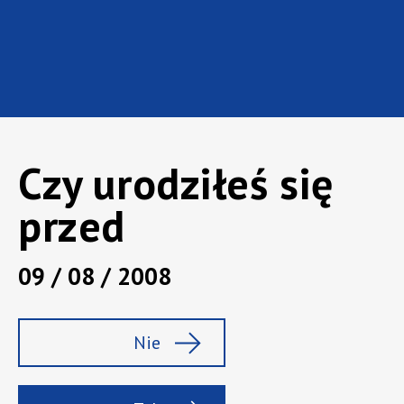
Czy urodziłeś się
przed
Marka:
Karmi
09 / 08 / 2008
Rodzaj:
Bezalkoholowe
Pojemność :
0,4 l
Nie
Zawartość alk.:
0%