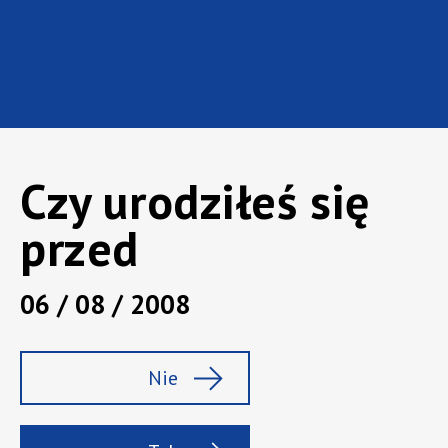
Czy urodziłeś się
przed
Marka:
Tyskie
Rodzaj:
Bezalkoholowe
06 / 08 / 2008
Pojemność :
0,5 l
Zawartość alk.:
0%
Nie
Tyskie to bardzo znane wśród Polaków piwo
produkowane przez Kompanię Piwowarską. Swój