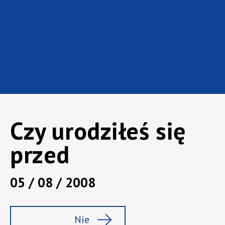
wygody i szybkości zakupów, a także większą
odpowiedzialność ekologiczną. Co dokładnie mówi
„Raport Trendów Zakupowych na 2020 rok +” i
jakie ma to przełożenie na praktykę sprzedażową
w sklepie?
Czy urodziłeś się
przed
05 / 08 / 2008
Nie