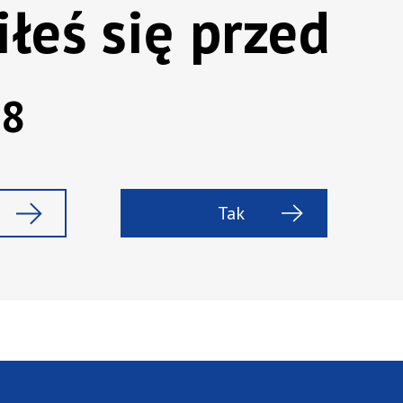
iłeś się przed
08
Tak
Baza wiedzy
Jakie likiery warto mieć w sklepie i jak
je eksponować?
Wykorzystaj nasze praktyczne porady