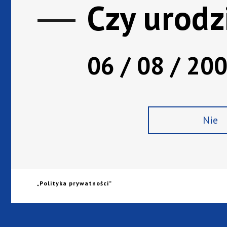
Czy urodz
06 / 08 / 20
Nie
Baza wiedzy
Alkohole, które można polecać
koneserom
„Polityka prywatności”
Najlepsze pozycje dla znawców
gatunku