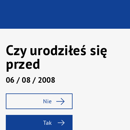
Czy urodziłeś się
przed
06 / 08 / 2008
Marka:
Baileys
Rodzaj:
Likier
Nie
Pojemność :
0,7 l
Zawartość alk.:
17%
Tak