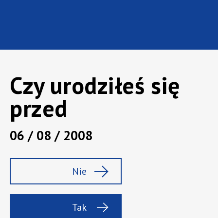
Czy urodziłeś się
przed
06 / 08 / 2008
Marka:
Captain Morgan
Rodzaj:
Rum
Nie
Pojemność :
0,7 l
Zawartość alk.:
35%
Tak