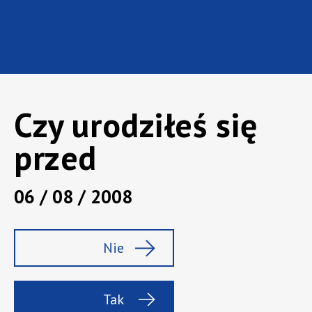
Czy urodziłeś się
przed
06 / 08 / 2008
Marka:
Khortytsa
Rodzaj:
Wódka czysta
Nie
Pojemność :
0,7 l
Zawartość alk.:
40%
Tak