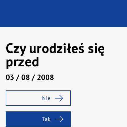
Czy urodziłeś się
przed
03 / 08 / 2008
Marka:
Lubelska
Rodzaj:
Wódka smakowa
Nie
Pojemność :
0,1 l
Zawartość alk.:
30%
Tak
Lubelska proponuje swoim konsumentom kolejną