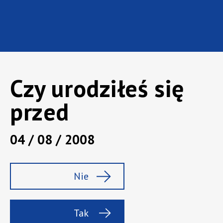
Czy urodziłeś się
przed
04 / 08 / 2008
Marka:
Rajska
Rodzaj:
Wódka smakowa
Nie
Pojemność :
0,5 l
Zawartość alk.:
30%
Tak