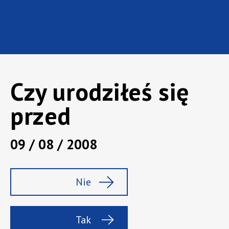
Czy urodziłeś się
przed
09 / 08 / 2008
Marka:
Scottish Leader
Rodzaj:
Whisky szkocka
Nie
Pojemność :
0,7 l
Zawartość alk.:
40%
Tak